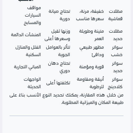
مواقف
مظلات
خفيفة، مرنة،
تحتاج صيانة
السيارات
قماشية
سعرها مناسب
دورية
والمسابح
مظلات
متينة وطويلة
وزنها ثقيل
المنشآت الدائمة
حديد
العمر
وسعرها أعلى
سواتر
مظهر طبيعي
تتأثر بالعوامل
الفلل والمنازل
خشب
ودافئ
الجوية
السكنية
سواتر
تحتاج دهان
قوية ومؤمنة
المباني التجارية
حديد
دوري
سواتر
أنيقة ومقاومة
الواجهات
تكلفتها أعلى
كلادينج
للرطوبة
الحديثة
من خلال هذه المقارنة، يمكنك تحديد النوع الأنسب بناءً على
طبيعة المكان والميزانية المطلوبة.