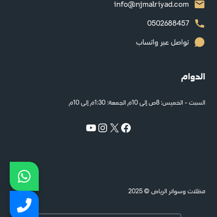
info@njmalriyad.com
0502688457
تواصل عبر واتساب
الدوام
السبت - الخميس: 8ص إلى 10م الجمعة: 1:30م إلى 10م
إكس
فيسبوك
إنستجرام
يوتيوب
مظلات وسواتر الرياض © 2025