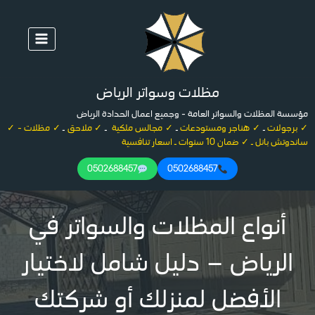
لتجاوز
لى
لمحتوى
مظلات وسواتر الرياض
مؤسسة المظلات والسواتر العامة - وجميع اعمال الحدادة الرياض
✓ برجولات
ـ
✓ هناجر ومستودعات
ـ
✓ مجالس ملكية
ـ
✓ ملاحق
ـ
✓ مظلات - ✓
ساندوتش بانل ـ ✓ ضمان 10 سنوات ـ اسعار تنافسية
0502688457
0502688457
أنواع المظلات والسواتر في
الرياض – دليل شامل لاختيار
الأفضل لمنزلك أو شركتك