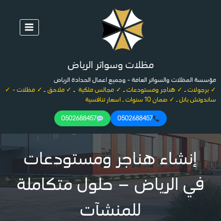
لتجاوز
لى
لمحتوى
مظلات وسواتر الرياض
مؤسسة المظلات والسواتر العامة - وجميع اعمال الحدادة الرياض
✓ برجولات
ـ
✓ هناجر ومستودعات
ـ
✓ مجالس ملكية
ـ
✓ ملاحق
ـ
✓ مظلات - ✓
ساندوتش بانل ـ ✓ ضمان 10 سنوات ـ اسعار تنافسية
0502688457
0502688457
إنشاء هناجر ومستودعات
في الرياض – حلول متكاملة
للمنشآت