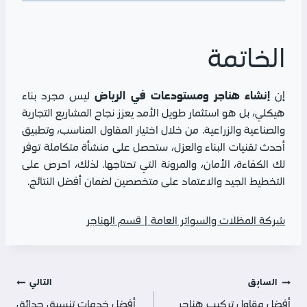
الخاتمة
إنشاء هناجر ومستودعات في الرياض
إن
ليس مجرد بناء
هيكلي، بل هو استثمار طويل الأمد يعزز نجاح المشاريع التجارية
والصناعية والزراعية. من خلال اختيار المقاول المناسب، وتطبيق
أحدث تقنيات البناء والعزل، ستحصل على منشأة متكاملة توفر
لك الكفاءة، الأمان، والمرونة التي تحتاجها. لذلك، احرص على
التخطيط الجيد والاعتماد على متخصصين لضمان أفضل النتائج.
شركة المظلات والسواتر العامة | قسم الهناجر
تصفّح
السابق
التالي
أفضل مقاول تركيب هناجر
أفضل خدمات تنسيق حدائق