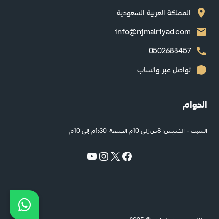
المملكة العربية السعودية
info@njmalriyad.com
0502688457
تواصل عبر واتساب
الدوام
السبت - الخميس: 8ص إلى 10م الجمعة: 1:30م إلى 10م
إكس
فيسبوك
إنستجرام
يوتيوب