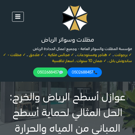
لتجاوز
لى
لمحتوى
مظلات وسواتر الرياض
مؤسسة المظلات والسواتر العامة - وجميع اعمال الحدادة الرياض
✓ برجولات
ـ
✓ هناجر ومستودعات
ـ
✓ مجالس ملكية
ـ
✓ ملاحق
ـ
✓ مظلات - ✓
ساندوتش بانل ـ ✓ ضمان 10 سنوات ـ اسعار تنافسية
0502688457
0502688457
عوازل أسطح الرياض والخرج:
الحل المثالي لحماية أسطح
المباني من المياه والحرارة