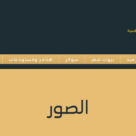
ميد
بيوت شعر
سواتر
هناجر ومستودعات
الصور