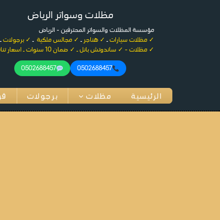
لتجاوز
مظلات وسواتر الرياض
لى
لمحتوى
مؤسسة المظلات والسواتر المحترفين - الرياض
✓ مظلات سيارات
ـ
✓ هناجر
ـ
✓ مجالس ملكية
ـ
✓ برجولات
ـ
✓ مظلات - ✓ ساندوتش بانل ـ ✓ ضمان 10 سنوات ـ اسعار تنافسية
0502688457
0502688457
الرئيسية
مظلات
برجولات
قر