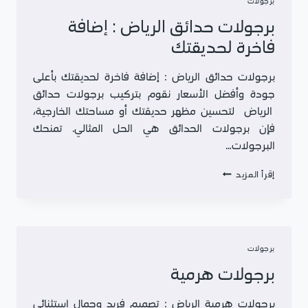
برجولات
مقاول
مظلات
برجولات حدائق الرياض : إضافة
وسواتر
فاخرة لحديقتك
0502688457
برجولات حدائق الرياض : إضافة فاخرة لحديقتك بأعلى
جودة وأفضل الأسعار نقوم بتركيب برجولات حدائق
الرياض لتحسين مظهر حديقتك أو مساحتك الخارجية،
فإن برجولات الحدائق هي الحل المثالي. تمنحك
البرجولات…
برجولات
إقرأ المزيد
حدائق
الرياض
:
إضافة
فاخرة
برجولات
لحديقتك
برجولات هرمية
برجولات هرمية الرياض : تصميم فريد وجمال استثنائي