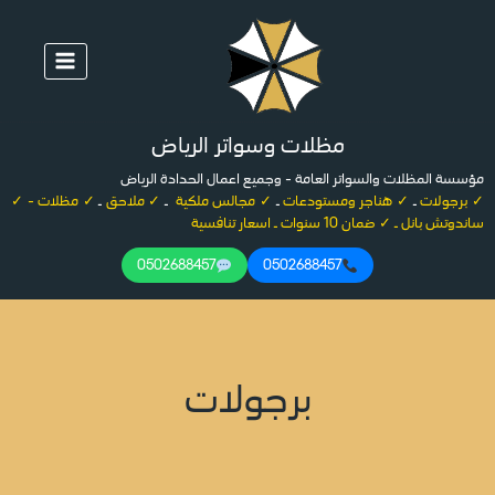
لتجاوز
لى
لمحتوى
مظلات وسواتر الرياض
مؤسسة المظلات والسواتر العامة - وجميع اعمال الحدادة الرياض
✓ برجولات
ـ
✓ هناجر ومستودعات
ـ
✓ مجالس ملكية
ـ
✓ ملاحق
ـ
✓ مظلات - ✓
ساندوتش بانل ـ ✓ ضمان 10 سنوات ـ اسعار تنافسية
0502688457
0502688457
برجولات