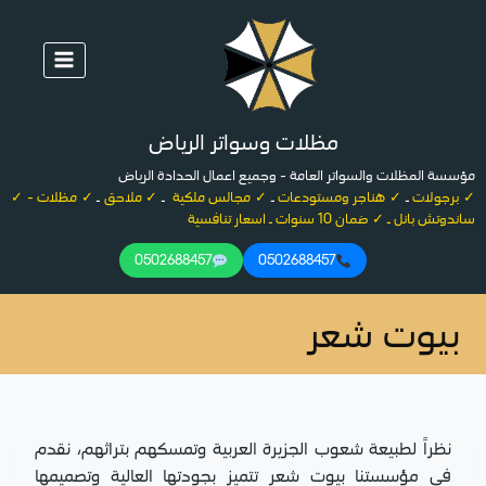
لتجاوز
لى
لمحتوى
مظلات وسواتر الرياض
مؤسسة المظلات والسواتر العامة - وجميع اعمال الحدادة الرياض
✓ برجولات
ـ
✓ هناجر ومستودعات
ـ
✓ مجالس ملكية
ـ
✓ ملاحق
ـ
✓ مظلات - ✓
ساندوتش بانل ـ ✓ ضمان 10 سنوات ـ اسعار تنافسية
0502688457
0502688457
بيوت شعر
نظراً لطبيعة شعوب الجزيرة العربية وتمسكهم بتراثهم، نقدم
في مؤسستنا بيوت شعر تتميز بجودتها العالية وتصميمها