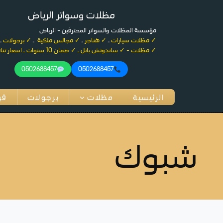
لتجاوز
مظلات وسواتر الرياض
لى
لمحتوى
مؤسسة المظلات والسواتر المحترفين - الرياض
✓ مظلات سيارات
ـ
✓ هناجر
ـ
✓ مجالس ملكية
ـ
✓ برجولات
ـ
✓ مظلات - ✓ ساندوتش بانل ـ ✓ ضمان 10 سنوات ـ اسعار تنافسية
0502688457
0502688457
الرئيسية
مظلات
برجولات
قر
شبوك